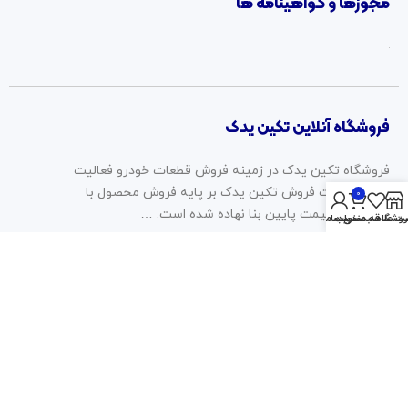
مجوزها و گواهینامه ها
فروشگاه آنلاین تکین یدک
فروشگاه تکین یدک در زمینه فروش قطعات خودرو فعالیت
دارد. سیاست فروش تکین یدک بر پایه فروش محصول با
0
کیفیت، با قیمت پایین بنا نهاده شده است. …
روشگاه
سبد خرید
ت علاقه مندی ها
حساب من
2023 © تمامی حقوق برای این وب سایت محفوظ است | طراحی و
پشتیبانی :
داده تجارت
همراه ما باشید: