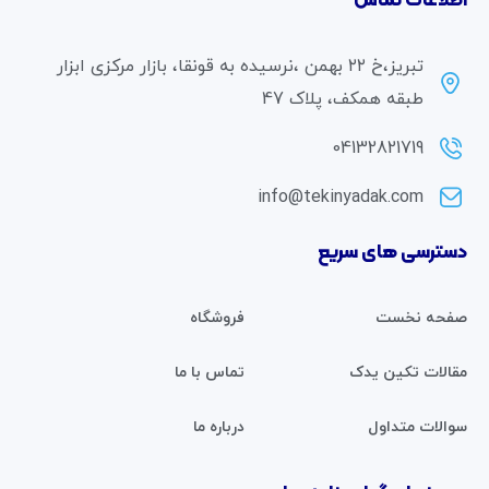
اطلاعات تماس
تبریز،خ ۲۲ بهمن ،نرسیده به قونقا، بازار مرکزی ابزار
طبقه همکف، پلاک 47
04132821719
info@tekinyadak.com
دسترسی های سریع
صفحه نخست
فروشگاه
مقالات تکین یدک
تماس با ما
سوالات متداول
درباره ما