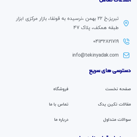
اطلاعات تماس
تبریز،خ ۲۲ بهمن ،نرسیده به قونقا، بازار مرکزی ابزار
طبقه همکف، پلاک 47
04132821719
info@tekinyadak.com
دسترسی های سریع
صفحه نخست
فروشگاه
مقالات تکین یدک
تماس با ما
سوالات متداول
درباره ما