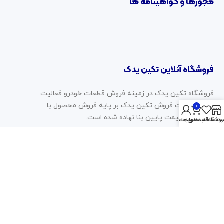
مجوزها و گواهینامه ها
فروشگاه آنلاین تکین یدک
فروشگاه تکین یدک در زمینه فروش قطعات خودرو فعالیت
دارد. سیاست فروش تکین یدک بر پایه فروش محصول با
0
کیفیت، با قیمت پایین بنا نهاده شده است. …
روشگاه
سبد خرید
ت علاقه مندی ها
حساب من
2023 © تمامی حقوق برای این وب سایت محفوظ است | طراحی و
پشتیبانی :
داده تجارت
همراه ما باشید: