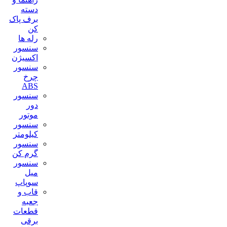
دسته
برف پاک
کن
رله ها
سنسور
اکسیژن
سنسور
چرخ
ABS
سنسور
دور
موتور
سنسور
کیلومتر
سنسور
گرم کن
سنسور
میل
سوپاپ
قاب و
جعبه
قطعات
برقی