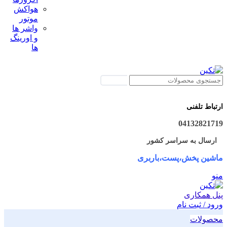
هواکش
موتور
واشر ها
و اورینگ
ها
جستجو
ارتباط تلفنی
04132821719
ارسال به سراسر کشور
ماشین پخش،پست،باربری
منو
پنل همکاری
ورود / ثبت نام
محصولات