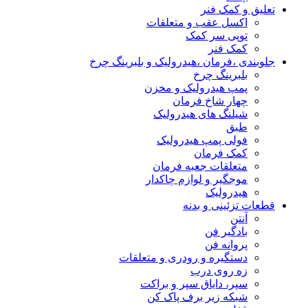
تعلیق و کمک فنر
اکسل عقب و متعلقات
توپی سر کمک
کمک فنر
جلوبندی ،فرمان ،هیدرولیک و بلبرینگ چرخ
بلبرینگ چرخ
پمپ هیدرولیک و مخزن
چهار شاخ فرمان
شیلنگ های هیدرولیک
طبق
فولی پمپ هیدرولیک
کمک فرمان
متعلقات جعبه فرمان
موجگیر و لوازم چاکدار
هیدرولیک
قطعات تزئینی و بدنه
آنتن
بادگیر فن
پروانه فن
دستگیره و رودری و متعلقات
زه روی درب
سپر، دایاق سپر و براکت
شبکه زیر برف پاک کن