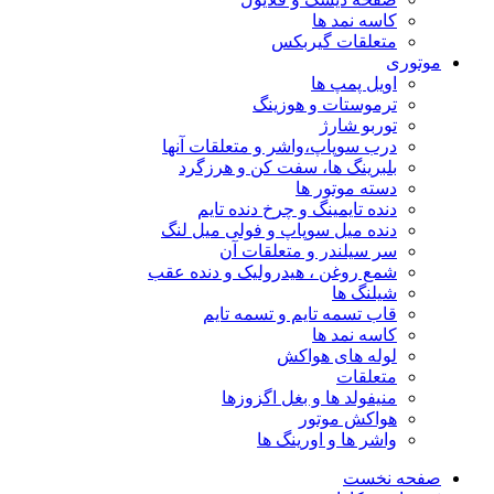
کاسه نمد ها
متعلقات گیربکس
موتوری
اویل پمپ ها
ترموستات و هوزینگ
توربو شارژ
درب سوپاپ،واشر و متعلقات آنها
بلبرینگ ها، سفت کن و هرزگرد
دسته موتور ها
دنده تایمینگ و چرخ دنده تایم
دنده میل سوپاپ و فولی میل لنگ
سر سیلندر و متعلقات آن
شمع روغن ، هیدرولیک و دنده عقب
شیلنگ ها
قاب تسمه تایم و تسمه تایم
کاسه نمد ها
لوله های هواکش
متعلقات
منیفولد ها و بغل اگزوزها
هواکش موتور
واشر ها و اورینگ ها
صفحه نخست