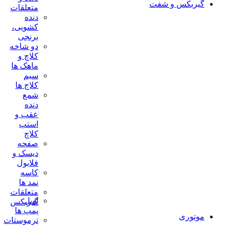
گیربکس و شفت
متعلقات
دنده
کشویی،
برنجی
دو شاخه
کلاچ و
ماهک ها
سیم
کلاج ها
شمع
دنده
عقب و
استپ
کلاچ
صفحه
دیسک و
فلایول
کاسه
نمد ها
متعلقات
اویل
گیربکس
پمپ ها
موتوری
ترموستات