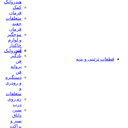
هیدرولیک
کمک
فرمان
متعلقات
جعبه
فرمان
موجگیر
و لوازم
چاکدار
آنتن
هیدرولیک
بادگیر
قطعات تزئینی و بدنه
فن
پروانه
فن
دستگیره
و رودری
و
متعلقات
زه روی
درب
سپر،
دایاق
سپر و
براکت