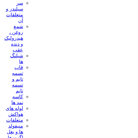
سر
سیلندر و
متعلقات
آن
شمع
روغن ،
هیدرولیک
و دنده
عقب
شیلنگ
ها
قاب
تسمه
تایم و
تسمه
تایم
کاسه
نمد ها
لوله های
هواکش
متعلقات
منیفولد
ها و بغل
اگزوزها