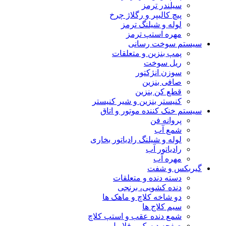
سیلندر ترمز
پیچ کالیپر و رگلاژ چرخ
لوله و شیلنگ ترمز
مهره استپ ترمز
سیستم سوخت رسانی
پمپ بنزین و متعلقات
ریل سوخت
سوزن انژکتور
صافی بنزین
قطع کن بنزین
کنیستر بنزین و شیر کنیستر
سیستم خنک کننده موتور و اتاق
پروانه فن
شمع آب
لوله و شیلنگ رادیاتور بخاری
رادیاتور آب
مهره آب
گیربکس و شفت
دسته دنده و متعلقات
دنده کشویی، برنجی
دو شاخه کلاچ و ماهک ها
سیم کلاج ها
شمع دنده عقب و استپ کلاچ
صفحه دیسک و فلایول