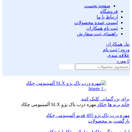
صفحه نخست
فروشگاه
ارتباط با ما
لیست عمده محصولات
ثبت نام همکاران
راهنمای ثبت سفارش
پنل همکاران
ورود / ثبت نام
علاقه مندی
0
مورد
جستجو
برای بزرگنمایی کلیک کنید
خانه
برند ها
چکاد
مهره درب باک پژو SLX آلمینیومی چکاد
مهره درب باک پژو 405 قدیم آلمینیومی چکاد
بازگشت به محصولات
لوازم موجگیر چاکدار دنا پلاس (کامل) چکاد