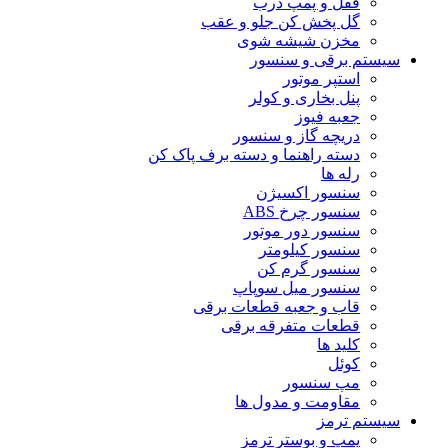
قفل و پمپ درب
گل پخش کن جلو و عقب
مخزن شیشه شوی
سیستم برقی و سنسور
استپر موتور
پنل بخاری و کولر
جعبه فیوز
دریچه گاز و سنسور
دسته راهنما و دسته برف پاک کن
رله ها
سنسور اکسیژن
سنسور چرخ ABS
سنسور دور موتور
سنسور کیلومتر
سنسور گرم کن
سنسور میل سوپاپ
قاب و جعبه قطعات برقی
قطعات متفرقه برقی
کلید ها
کوئل
مپ سنسور
مقاومت و مدول ها
سیستم ترمز
پمپ و بوستر ترمز