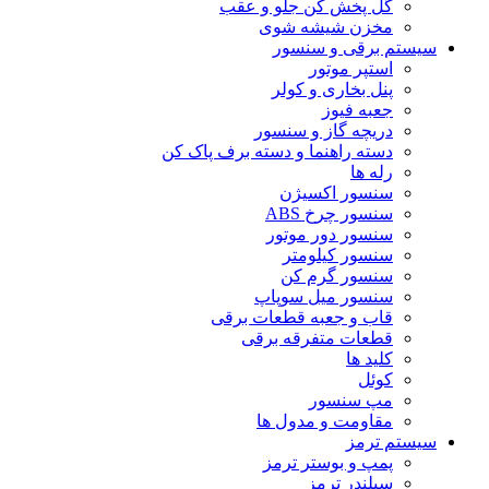
گل پخش کن جلو و عقب
مخزن شیشه شوی
سیستم برقی و سنسور
استپر موتور
پنل بخاری و کولر
جعبه فیوز
دریچه گاز و سنسور
دسته راهنما و دسته برف پاک کن
رله ها
سنسور اکسیژن
سنسور چرخ ABS
سنسور دور موتور
سنسور کیلومتر
سنسور گرم کن
سنسور میل سوپاپ
قاب و جعبه قطعات برقی
قطعات متفرقه برقی
کلید ها
کوئل
مپ سنسور
مقاومت و مدول ها
سیستم ترمز
پمپ و بوستر ترمز
سیلندر ترمز