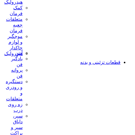
هیدرولیک
کمک
فرمان
متعلقات
جعبه
فرمان
موجگیر
و لوازم
چاکدار
آنتن
هیدرولیک
بادگیر
قطعات تزئینی و بدنه
فن
پروانه
فن
دستگیره
و رودری
و
متعلقات
زه روی
درب
سپر،
دایاق
سپر و
براکت