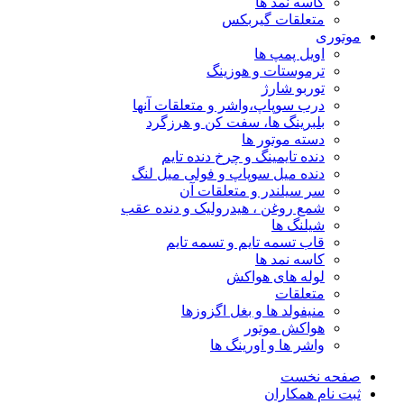
کاسه نمد ها
متعلقات گیربکس
موتوری
اویل پمپ ها
ترموستات و هوزینگ
توربو شارژ
درب سوپاپ،واشر و متعلقات آنها
بلبرینگ ها، سفت کن و هرزگرد
دسته موتور ها
دنده تایمینگ و چرخ دنده تایم
دنده میل سوپاپ و فولی میل لنگ
سر سیلندر و متعلقات آن
شمع روغن ، هیدرولیک و دنده عقب
شیلنگ ها
قاب تسمه تایم و تسمه تایم
کاسه نمد ها
لوله های هواکش
متعلقات
منیفولد ها و بغل اگزوزها
هواکش موتور
واشر ها و اورینگ ها
صفحه نخست
ثبت نام همکاران