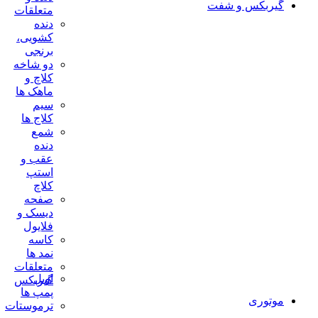
گیربکس و شفت
متعلقات
دنده
کشویی،
برنجی
دو شاخه
کلاچ و
ماهک ها
سیم
کلاج ها
شمع
دنده
عقب و
استپ
کلاچ
صفحه
دیسک و
فلایول
کاسه
نمد ها
متعلقات
اویل
گیربکس
پمپ ها
موتوری
ترموستات