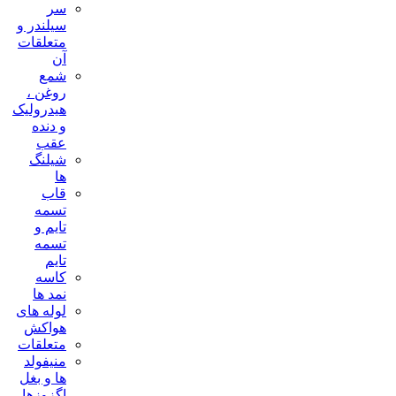
سر
سیلندر و
متعلقات
آن
شمع
روغن ،
هیدرولیک
و دنده
عقب
شیلنگ
ها
قاب
تسمه
تایم و
تسمه
تایم
کاسه
نمد ها
لوله های
هواکش
متعلقات
منیفولد
ها و بغل
اگزوزها