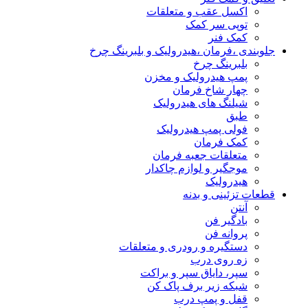
اکسل عقب و متعلقات
توپی سر کمک
کمک فنر
جلوبندی ،فرمان ،هیدرولیک و بلبرینگ چرخ
بلبرینگ چرخ
پمپ هیدرولیک و مخزن
چهار شاخ فرمان
شیلنگ های هیدرولیک
طبق
فولی پمپ هیدرولیک
کمک فرمان
متعلقات جعبه فرمان
موجگیر و لوازم چاکدار
هیدرولیک
قطعات تزئینی و بدنه
آنتن
بادگیر فن
پروانه فن
دستگیره و رودری و متعلقات
زه روی درب
سپر، دایاق سپر و براکت
شبکه زیر برف پاک کن
قفل و پمپ درب