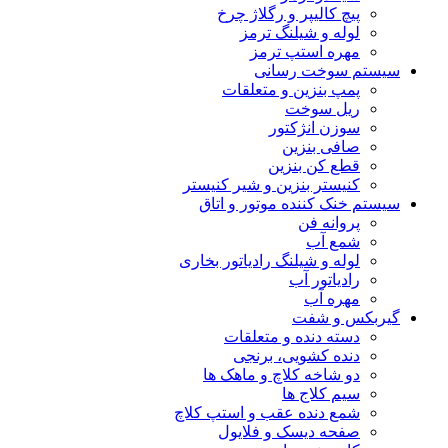
پیچ کالیپر و رگلاژ چرخ
لوله و شیلنگ ترمز
مهره استپ ترمز
سیستم سوخت رسانی
پمپ بنزین و متعلقات
ریل سوخت
سوزن انژکتور
صافی بنزین
قطع کن بنزین
کنیستر بنزین و شیر کنیستر
سیستم خنک کننده موتور و اتاق
پروانه فن
شمع آب
لوله و شیلنگ رادیاتور بخاری
رادیاتور آب
مهره آب
گیربکس و شفت
دسته دنده و متعلقات
دنده کشویی، برنجی
دو شاخه کلاچ و ماهک ها
سیم کلاج ها
شمع دنده عقب و استپ کلاچ
صفحه دیسک و فلایول