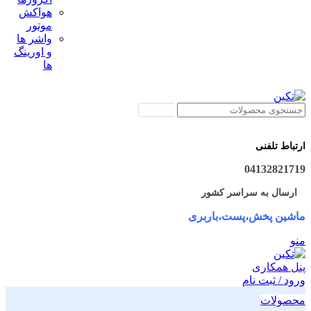
هواکش
موتور
واشر ها
و اورینگ
ها
جستجو
ارتباط تلفنی
04132821719
ارسال به سراسر کشور
ماشین پخش،پست،باربری
منو
پنل همکاری
ورود / ثبت نام
محصولات