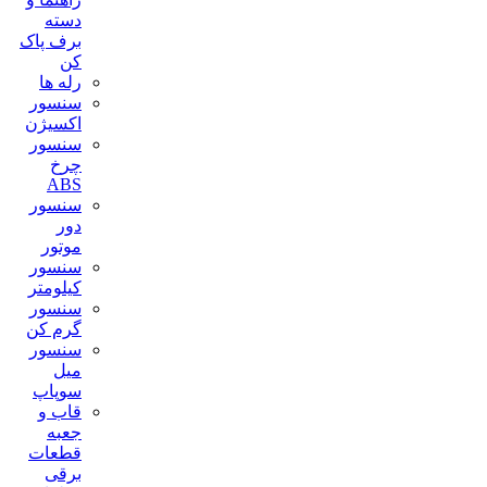
دسته
برف پاک
کن
رله ها
سنسور
اکسیژن
سنسور
چرخ
ABS
سنسور
دور
موتور
سنسور
کیلومتر
سنسور
گرم کن
سنسور
میل
سوپاپ
قاب و
جعبه
قطعات
برقی