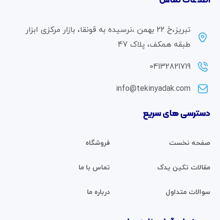
اطلاعات تماس
تبریز،خ ۲۲ بهمن ،نرسیده به قونقا، بازار مرکزی ابزار
طبقه همکف، پلاک 47
04132821719
info@tekinyadak.com
دسترسی های سریع
صفحه نخست
فروشگاه
مقالات تکین یدک
تماس با ما
سوالات متداول
درباره ما