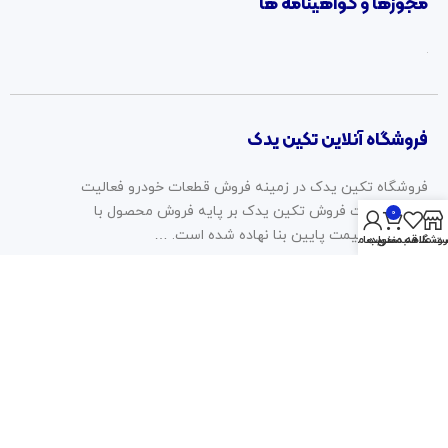
مجوزها و گواهینامه ها
فروشگاه آنلاین تکین یدک
فروشگاه تکین یدک در زمینه فروش قطعات خودرو فعالیت
دارد. سیاست فروش تکین یدک بر پایه فروش محصول با
0
کیفیت، با قیمت پایین بنا نهاده شده است. …
روشگاه
سبد خرید
ت علاقه مندی ها
حساب من
2023 © تمامی حقوق برای این وب سایت محفوظ است | طراحی و
پشتیبانی :
داده تجارت
همراه ما باشید: