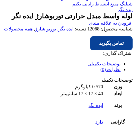
شیلنگ منبع انبساط رانایی تکیم
ایده نگر
لوله واسط مبدل حرارتی توربوشارژ ایده نگر
افزودن به علاقه مندی
شناسه محصول:
12068
دسته:
ایده نگر
,
توربو شارژ
,
همه محصولات
تماس بگیرید
اشتراک گذاری:
توضیحات تکمیلی
نظرات (0)
توضیحات تکمیلی
وزن
0.570 کیلوگرم
ابعاد
40 × 17 × 17 سانتیمتر
برند
ایده نگر
گارانتی
دارد