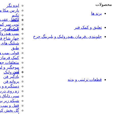
محصولات
ایده نگر
پارس مکا م
برند ها
تکیم
اکسل عقب و
چکاد
توپی سر کم
تعلیق و کمک فنر
بلبرینگ چرخ
کمک فنر
پمپ هیدرول
جلوبندی ،فرمان ،هیدرولیک و بلبرینگ چرخ
چهار شاخ ف
شیلنگ های 
طبق
فولی پمپ ه
کمک فرمان
متعلقات جع
موجگیر و لو
آنتن
هیدرولیک
بادگیر فن
قطعات تزئینی و بدنه
پروانه فن
دستگیره و ر
زه روی درب
سپر، دایاق 
شبکه زیر ب
قفل و پمپ 
گل پخش کن