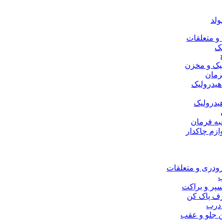
ولد
 متعلقات
ک
یک و مخزن
رمان
هیدرولیک
یدرولیک
به فرمان
ازم چاکدار
ودری و متعلقات
سپر و براکت
رف پاک کن
درب
 جلو و عقب