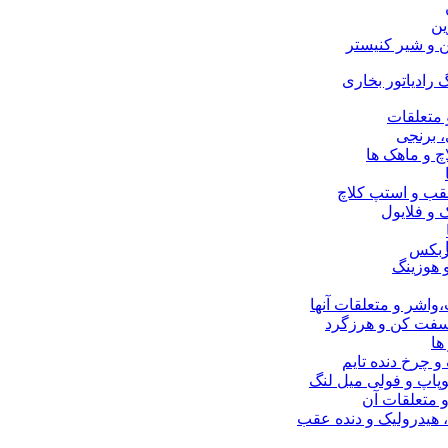
ین
ن و شیر کنیستر
 رادیاتور بخاری
 متعلقات
 برنجی
چ و ماهک ها
قب و استپ کلاچ
و فلایول
ربکس
 هوزینگ
اشر و متعلقات آنها
 سفت کن و هرزگرد
ها
 و چرخ دنده تایم
پاپ و فولی میل لنگ
 متعلقات آن
 هیدرولیک و دنده عقب