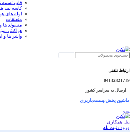
قاب تسمه تا
کاسه نمد ها
لوله های ه
متعلقات
منیفولد ها و
هواکش موتو
واشر ها و او
جستجو
ارتباط تلفنی
04132821719
ارسال به سراسر کشور
ماشین پخش،پست،باربری
منو
پنل همکاری
ورود / ثبت نام