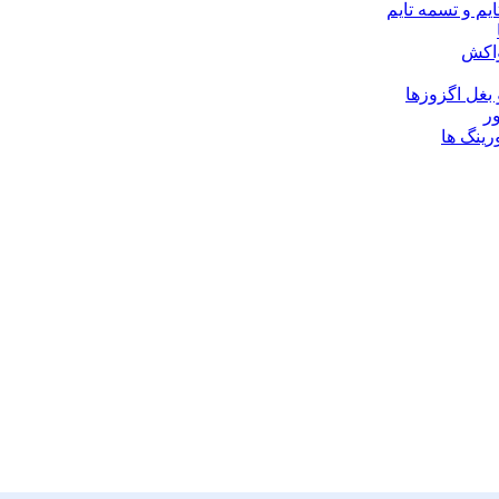
یم و تسمه تایم
واکش
 بغل اگزوزها
ر
رینگ ها