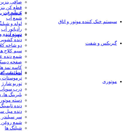
صافی بنزین
قطع کن بنز
پروانه فن
کنیستر بنزی
شمع آب
سیستم خنک کننده موتور و اتاق
لوله و شیلنگ
رادیاتور آب
دسته دنده و
مهره آب
دنده کشویی،
گیربکس و شفت
دو شاخه کلا
سیم کلاج ها
شمع دنده ع
صفحه دیسک 
کاسه نمد ها
اویل پمپ ها
متعلقات گی
ترموستات و
موتوری
توربو شارژ
درب سوپاپ،و
بلبرینگ ها،
دسته موتور 
دنده تایمینگ
دنده میل سو
سر سیلندر و
شمع روغن ،
شیلنگ ها