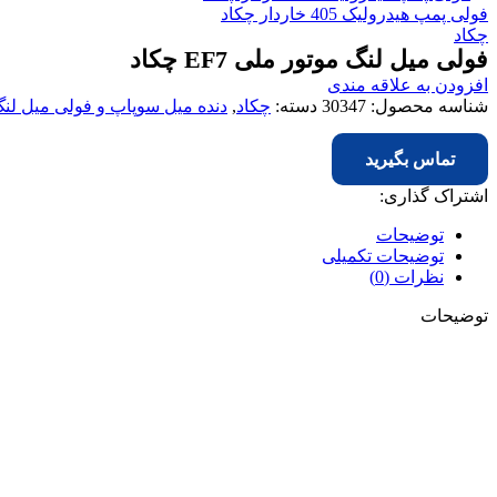
فولی پمپ هیدرولیک 405 خاردار چکاد
چکاد
فولی میل لنگ موتور ملی EF7 چکاد
افزودن به علاقه مندی
شناسه محصول:
30347
دسته:
چکاد
,
دنده میل سوپاپ و فولی میل لن
تماس بگیرید
اشتراک گذاری:
توضیحات
توضیحات تکمیلی
نظرات (0)
توضیحات