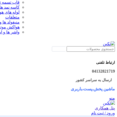
قاب تسمه تا
کاسه نمد ها
لوله های ه
متعلقات
منیفولد ها و
هواکش موتو
واشر ها و او
جستجو
ارتباط تلفنی
04132821719
ارسال به سراسر کشور
ماشین پخش،پست،باربری
منو
پنل همکاری
ورود / ثبت نام