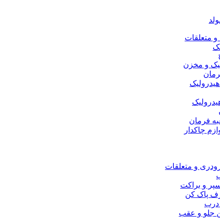
ولد
 متعلقات
ک
یک و مخزن
رمان
هیدرولیک
یدرولیک
به فرمان
ازم چاکدار
ودری و متعلقات
سپر و براکت
رف پاک کن
درب
 جلو و عقب