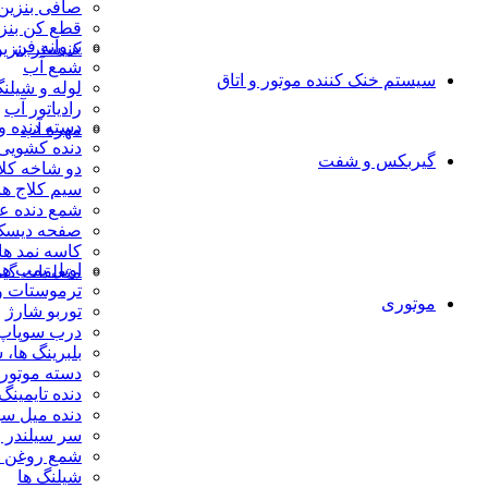
صافی بنزین
قطع کن بنز
پروانه فن
کنیستر بنزی
شمع آب
سیستم خنک کننده موتور و اتاق
لوله و شیلنگ
رادیاتور آب
دسته دنده و
مهره آب
دنده کشویی،
گیربکس و شفت
دو شاخه کلا
سیم کلاج ها
شمع دنده ع
صفحه دیسک 
کاسه نمد ها
اویل پمپ ها
متعلقات گی
ترموستات و
موتوری
توربو شارژ
درب سوپاپ،و
بلبرینگ ها،
دسته موتور 
دنده تایمینگ
دنده میل سو
سر سیلندر و
شمع روغن ،
شیلنگ ها