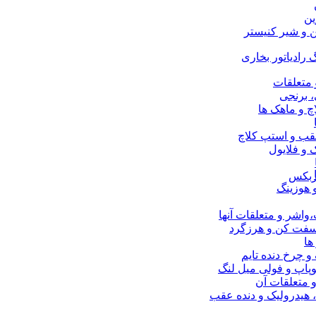
ین
ن و شیر کنیستر
 رادیاتور بخاری
 متعلقات
 برنجی
چ و ماهک ها
قب و استپ کلاچ
و فلایول
ربکس
 هوزینگ
اشر و متعلقات آنها
 سفت کن و هرزگرد
ها
 و چرخ دنده تایم
پاپ و فولی میل لنگ
 متعلقات آن
 هیدرولیک و دنده عقب