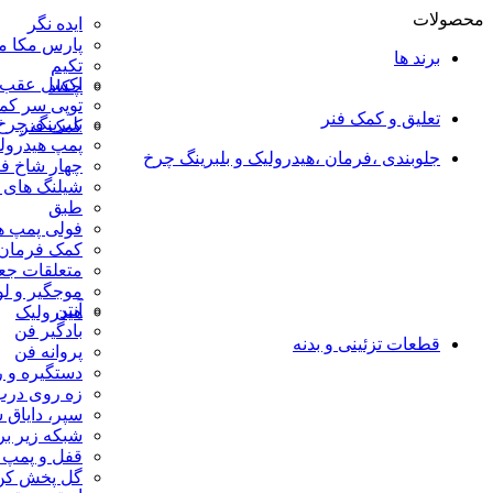
محصولات
ایده نگر
پارس مکا م
برند ها
تکیم
اکسل عقب و
چکاد
توپی سر کم
تعلیق و کمک فنر
بلبرینگ چرخ
کمک فنر
پمپ هیدرول
جلوبندی ،فرمان ،هیدرولیک و بلبرینگ چرخ
چهار شاخ ف
شیلنگ های 
طبق
فولی پمپ ه
کمک فرمان
متعلقات جع
موجگیر و لو
آنتن
هیدرولیک
بادگیر فن
قطعات تزئینی و بدنه
پروانه فن
دستگیره و ر
زه روی درب
سپر، دایاق 
شبکه زیر ب
قفل و پمپ 
گل پخش کن