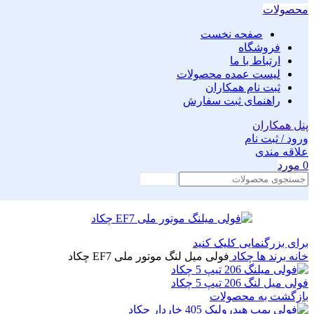
محصولات
صفحه نخست
فروشگاه
ارتباط با ما
لیست عمده محصولات
ثبت نام همکاران
راهنمای ثبت سفارش
پنل همکاران
ورود / ثبت نام
علاقه مندی
0
مورد
جستجو
برای بزرگنمایی کلیک کنید
خانه
برند ها
چکاد
فولی میل لنگ موتور ملی EF7 چکاد
فولی میل لنگ 206 تیپ 5 چکاد
بازگشت به محصولات