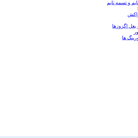
یم و تسمه تایم
واکش
 بغل اگزوزها
ر
رینگ ها