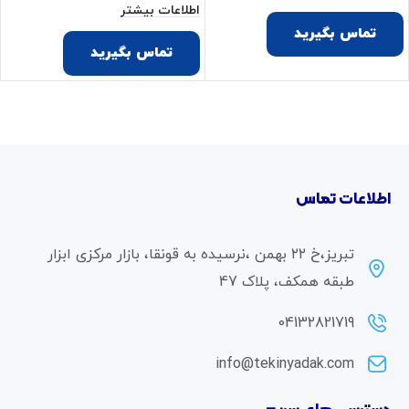
اطلاعات بیشتر
تماس بگیرید
تماس بگیرید
اطلاعات تماس
تبریز،خ ۲۲ بهمن ،نرسیده به قونقا، بازار مرکزی ابزار
طبقه همکف، پلاک 47
04132821719
info@tekinyadak.com