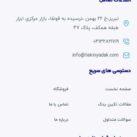
اطلاعات تماس
تبریز،خ ۲۲ بهمن ،نرسیده به قونقا، بازار مرکزی ابزار
طبقه همکف، پلاک 47
04132821719
info@tekinyadak.com
دسترسی های سریع
صفحه نخست
فروشگاه
مقالات تکین یدک
تماس با ما
سوالات متداول
درباره ما