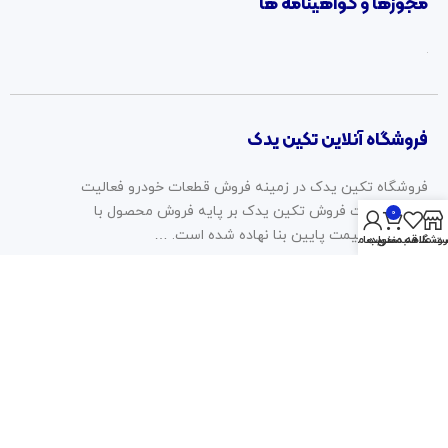
مجوزها و گواهینامه ها
فروشگاه آنلاین تکین یدک
فروشگاه تکین یدک در زمینه فروش قطعات خودرو فعالیت
دارد. سیاست فروش تکین یدک بر پایه فروش محصول با
0
کیفیت، با قیمت پایین بنا نهاده شده است. …
روشگاه
سبد خرید
ت علاقه مندی ها
حساب من
2023 © تمامی حقوق برای این وب سایت محفوظ است | طراحی و
پشتیبانی :
داده تجارت
همراه ما باشید: