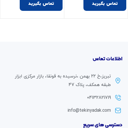
تماس بگیرید
تماس بگیرید
اطلاعات تماس
تبریز،خ ۲۲ بهمن ،نرسیده به قونقا، بازار مرکزی ابزار
طبقه همکف، پلاک 47
04132821719
info@tekinyadak.com
دسترسی های سریع