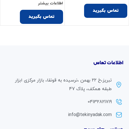
اطلاعات بیشتر
تماس بگیرید
تماس بگیرید
اطلاعات تماس
تبریز،خ ۲۲ بهمن ،نرسیده به قونقا، بازار مرکزی ابزار
طبقه همکف، پلاک 47
04132821719
info@tekinyadak.com