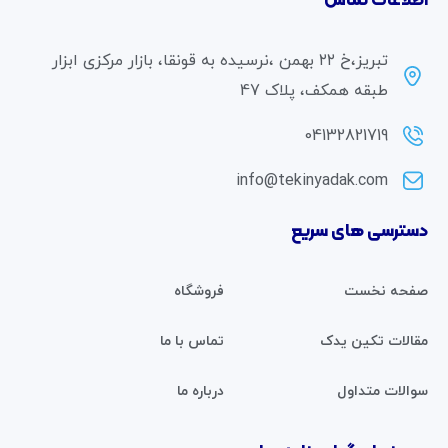
اطلاعات تماس
تبریز،خ ۲۲ بهمن ،نرسیده به قونقا، بازار مرکزی ابزار
طبقه همکف، پلاک 47
04132821719
info@tekinyadak.com
دسترسی های سریع
صفحه نخست
فروشگاه
مقالات تکین یدک
تماس با ما
سوالات متداول
درباره ما