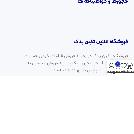
مجوزها و گواهینامه ها
فروشگاه آنلاین تکین یدک
فروشگاه تکین یدک در زمینه فروش قطعات خودرو فعالیت
دارد. سیاست فروش تکین یدک بر پایه فروش محصول با
0
کیفیت، با قیمت پایین بنا نهاده شده است. …
روشگاه
سبد خرید
ت علاقه مندی ها
حساب من
2023 © تمامی حقوق برای این وب سایت محفوظ است | طراحی و
پشتیبانی :
داده تجارت
همراه ما باشید: