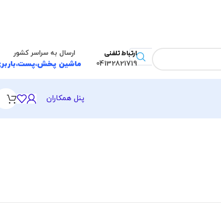
ارتباط تلفنی
ارسال به سراسر کشور
04132821719
ماشین پخش،پست،باربر
پنل همکاران