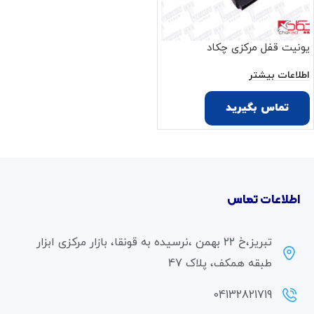
یونیت قفل مرکزی چکاد
اطلاعات بیشتر
تماس بگیرید
اطلاعات تماس
تبریز،خ ۲۲ بهمن ،نرسیده به قونقا، بازار مرکزی ابزار
طبقه همکف، پلاک 47
04132821719