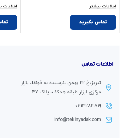
اطلاعات بیشتر
اطلاعات ب
تماس بگیرید
تماس
اطلاعات تماس
تبریز،خ ۲۲ بهمن ،نرسیده به قونقا، بازار
مرکزی ابزار طبقه همکف، پلاک 47
04132821719
info@tekinyadak.com