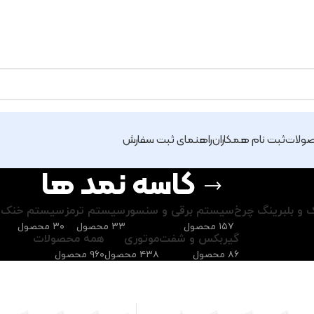
ولات
ثبت نام همکاران
راهنمای ثبت سفارش
کاسه نمد ها
ک و بلبرینگ چرخ
سیستم برقی و سنسور
سیستم ترمز
سیستم خنک کن
۱۵۷ محصول
۳۳ محصول
۳۰ محصول
گیربکس و شفت
موتوری
همه محصولات
۸۶ محصول
۴۳۸ محصول
۹۶۰ محصول