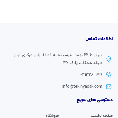
اطلاعات تماس
تبریز،خ ۲۲ بهمن ،نرسیده به قونقا، بازار مرکزی ابزار
طبقه همکف، پلاک 47
04132821719
info@tekinyadak.com
دسترسی های سریع
صفحه نخست
فروشگاه