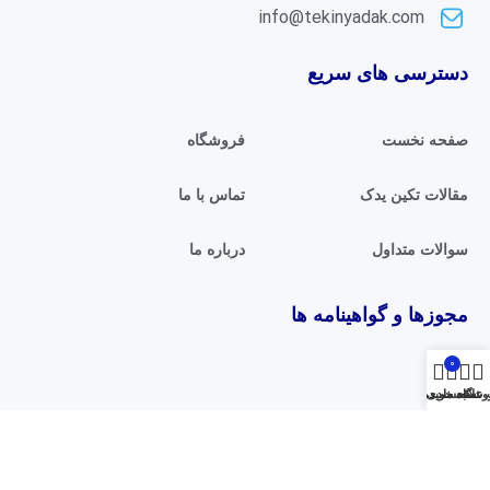
info@tekinyadak.com
دسترسی های سریع
صفحه نخست
فروشگاه
مقالات تکین یدک
تماس با ما
سوالات متداول
درباره ما
مجوزها و گواهینامه ها
0
وشگاه
سبد خرید
علاقه مندی ها
حساب من
فروشگاه آنلاین تکین یدک