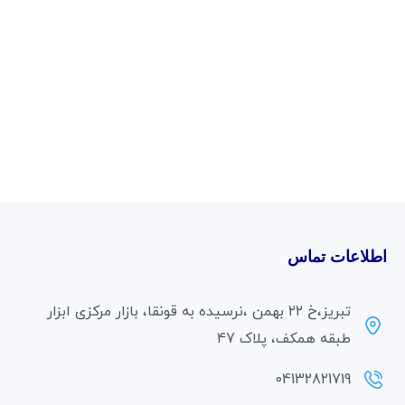
اطلاعات تماس
تبریز،خ ۲۲ بهمن ،نرسیده به قونقا، بازار مرکزی ابزار
طبقه همکف، پلاک 47
04132821719