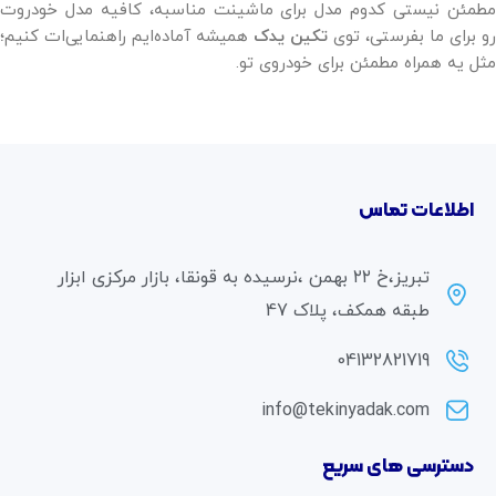
مطمئن نیستی کدوم مدل برای ماشینت مناسبه، کافیه مدل خودروت
رو برای ما بفرستی، توی
تکین یدک
همیشه آماده‌ایم راهنمایی‌ات کنیم؛
مثل یه همراه مطمئن برای خودروی تو.
اطلاعات تماس
تبریز،خ ۲۲ بهمن ،نرسیده به قونقا، بازار مرکزی ابزار
طبقه همکف، پلاک 47
04132821719
info@tekinyadak.com
دسترسی های سریع