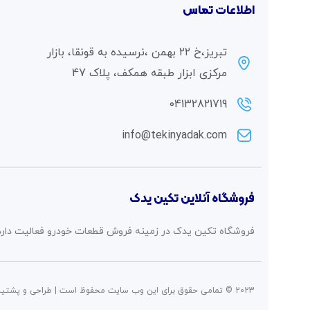
اطلاعات تماس
تبریز،خ ۲۲ بهمن ،نرسیده به قونقا، بازار
مرکزی ابزار طبقه همکف، پلاک 47
04132821719
info@tekinyadak.com
فروشگاه آنلاین تکین یدک
فروشگاه تکین یدک در زمینه فروش قطعات خودرو فعالیت دارد
2023 © تمامی حقوق برای این وب سایت محفوظ است | طراحی و پشتیبانی :