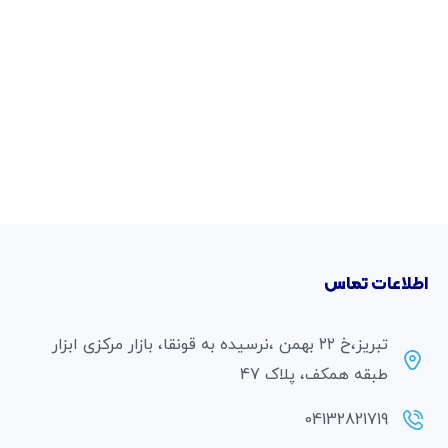
اطلاعات تماس
تبریز،خ ۲۲ بهمن ،نرسیده به قونقا، بازار مرکزی ابزار
طبقه همکف، پلاک 47
04132821719