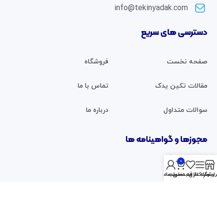
info@tekinyadak.com
دسترسی های سریع
صفحه نخست
فروشگاه
مقالات تکین یدک
تماس با ما
سوالات متداول
درباره ما
مجوزها و گواهینامه ها
0
روشگاه
نوار کناری
سبد خرید
لیست علاقه مندی ها
حساب من
فروشگاه آنلاین تکین یدک