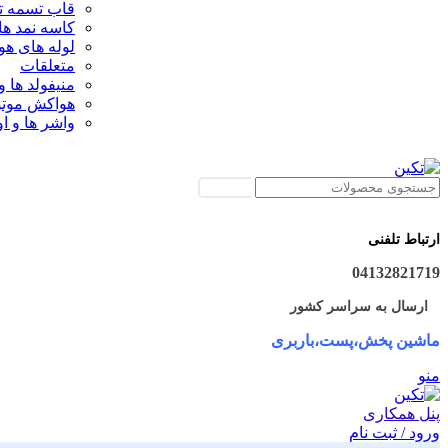
قاب تسمه تا
کاسه نمد ها
لوله های ه
متعلقات
منیفولد ها و
هواکش موتو
واشر ها و او
جستجو
ارتباط تلفنی
04132821719
ارسال به سراسر کشور
ماشین پخش،پست،باربری
منو
پنل همکاری
ورود / ثبت نام