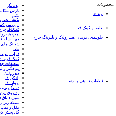
محصولات
ایده نگر
پارس مکا م
برند ها
تکیم
اکسل عقب و
چکاد
توپی سر کم
تعلیق و کمک فنر
بلبرینگ چرخ
کمک فنر
پمپ هیدرول
جلوبندی ،فرمان ،هیدرولیک و بلبرینگ چرخ
چهار شاخ ف
شیلنگ های 
طبق
فولی پمپ ه
کمک فرمان
متعلقات جع
موجگیر و لو
آنتن
هیدرولیک
بادگیر فن
قطعات تزئینی و بدنه
پروانه فن
دستگیره و ر
زه روی درب
سپر، دایاق 
شبکه زیر ب
قفل و پمپ 
گل پخش کن