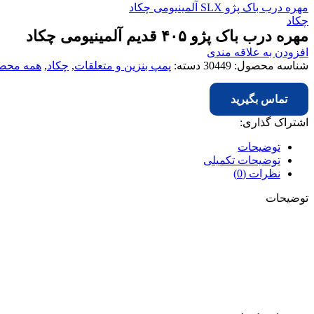
مهره درب باک پژو SLX آلمینیومی چکاد
چکاد
مهره درب باک پژو ۴۰۵ قدیم آلمینیومی چکاد
افزودن به علاقه مندی
شناسه محصول:
30449
دسته:
پمپ بنزین و متعلقات
,
چکاد
,
همه محص
تماس بگیرید
اشتراک گذاری:
توضیحات
توضیحات تکمیلی
نظرات (0)
توضیحات