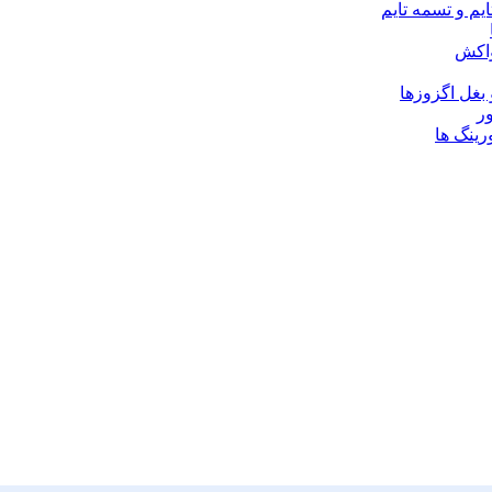
یم و تسمه تایم
واکش
 بغل اگزوزها
ر
رینگ ها