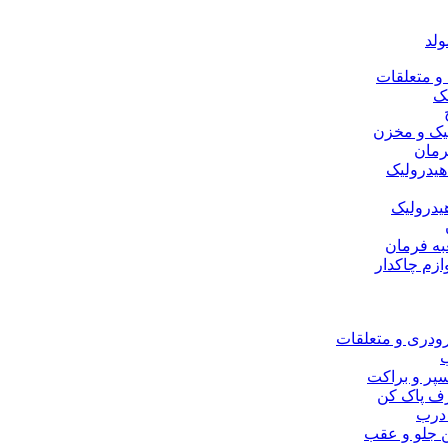
ولد
 متعلقات
ک
یک و مخزن
رمان
هیدرولیک
یدرولیک
به فرمان
ازم چاکدار
ودری و متعلقات
سپر و براکت
رف پاک کن
درب
 جلو و عقب