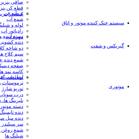
صافی بنزین
قطع کن بنز
پروانه فن
کنیستر بنزی
شمع آب
سیستم خنک کننده موتور و اتاق
لوله و شیلنگ
رادیاتور آب
دسته دنده و
مهره آب
دنده کشویی،
گیربکس و شفت
دو شاخه کلا
سیم کلاج ها
شمع دنده ع
صفحه دیسک 
کاسه نمد ها
اویل پمپ ها
متعلقات گی
ترموستات و
موتوری
توربو شارژ
درب سوپاپ،و
بلبرینگ ها،
دسته موتور 
دنده تایمینگ
دنده میل سو
سر سیلندر و
شمع روغن ،
شیلنگ ها