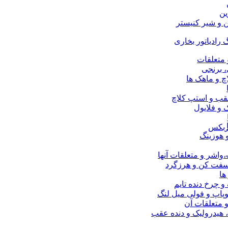
ین
ن و شیر کنیستر
 رادیاتور بخاری
 متعلقات
 برنجی
چ و ماهک ها
قب و استپ کلاچ
و فلایول
ربکس
 هوزینگ
اشر و متعلقات آنها
 سفت کن و هرزگرد
ها
 و چرخ دنده تایم
پاپ و فولی میل لنگ
 متعلقات آن
 هیدرولیک و دنده عقب