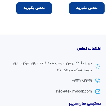
تماس بگیرید
تماس بگیرید
اطلاعات تماس
تبریز،خ ۲۲ بهمن ،نرسیده به قونقا، بازار مرکزی ابزار
طبقه همکف، پلاک 47
04132821719
info@tekinyadak.com
دسترسی های سریع